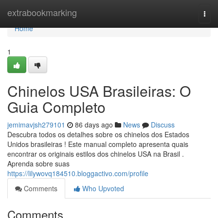
Home
extrabookmarking
Togg
navi
Home
1
Chinelos USA Brasileiras: O
Guia Completo
jemimavjsh279101
86 days ago
News
Discuss
Descubra todos os detalhes sobre os chinelos dos Estados
Unidos brasileiras ! Este manual completo apresenta quais
encontrar os originais estilos dos chinelos USA na Brasil .
Aprenda sobre suas
https://lilywovq184510.bloggactivo.com/profile
Comments
Who Upvoted
Comments