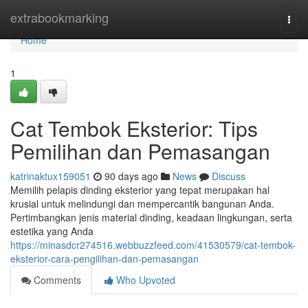
Home
extrabookmarking
Togg
navi
Home
1
Cat Tembok Eksterior: Tips
Pemilihan dan Pemasangan
katrinaktux159051
90 days ago
News
Discuss
Memilih pelapis dinding eksterior yang tepat merupakan hal
krusial untuk melindungi dan mempercantik bangunan Anda.
Pertimbangkan jenis material dinding, keadaan lingkungan, serta
estetika yang Anda
https://minasdcr274516.webbuzzfeed.com/41530579/cat-tembok-
eksterior-cara-pengilihan-dan-pemasangan
Comments
Who Upvoted