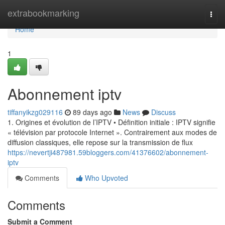
Home
extrabookmarking
Togg
navi
Home
1
Abonnement iptv
tiffanyikzg029116
89 days ago
News
Discuss
1. Origines et évolution de l’IPTV • Définition initiale : IPTV signifie
« télévision par protocole Internet ». Contrairement aux modes de
diffusion classiques, elle repose sur la transmission de flux
https://nevertji487981.59bloggers.com/41376602/abonnement-
iptv
Comments
Who Upvoted
Comments
Submit a Comment