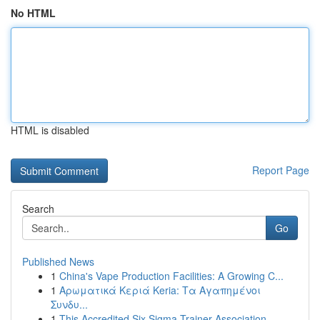
No HTML
HTML is disabled
Report Page
Search
Go
Published News
1
China's Vape Production Facilities: A Growing C...
1
Αρωματικά Κεριά Keria: Τα Αγαπημένοι
Συνδυ...
1
This Accredited Six Sigma Trainer Association