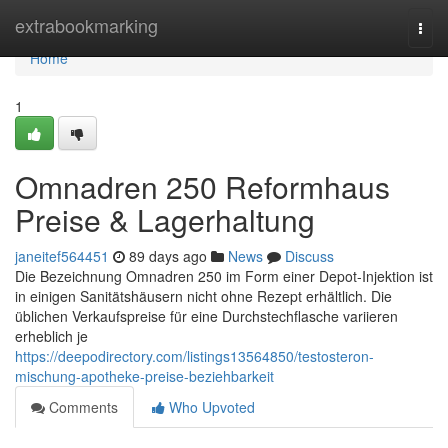
Home
extrabookmarking
Togg
navi
Home
1
Omnadren 250 Reformhaus
Preise & Lagerhaltung
janeitef564451
89 days ago
News
Discuss
Die Bezeichnung Omnadren 250 im Form einer Depot-Injektion ist
in einigen Sanitätshäusern nicht ohne Rezept erhältlich. Die
üblichen Verkaufspreise für eine Durchstechflasche variieren
erheblich je
https://deepodirectory.com/listings13564850/testosteron-
mischung-apotheke-preise-beziehbarkeit
Comments
Who Upvoted