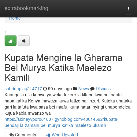
Home
extrabookmarking
Togg
navi
Home
1
Kupata Mengine la Gharama
Bei Murya Katika Maelezo
Kamili
sabrinapjaq214717
90 days ago
News
Discuss
Kuangalia njia kubwa ya weka tekere la kitabu kwa bei naafu
hapa katika Kenya inaweza kuwa tatizo hali nzuri. Kutoka unataka
gari la tafuta kwa sasa bei naafu, kuna hatari nyingi unapendelea
kujua kabla mwanzo wa
https://sidneyvpor061807.gynoblog.com/40014592/kupata-
uendaji-la-zamani-bei-murya-katika-maelezo-ukamili
Comments
Who Upvoted