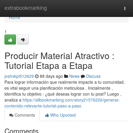
Home
extrabookmarking
Togg
navi
Home
1
Producir Material Atractivo :
Tutorial Etapa a Etapa
joshxkpi512629
88 days ago
News
Discuss
Para lograr información que realmente impacte a tu comunidad,
es vital seguir una planificación meticulosa . Inicialmente ,
identifica tu objetivo : ¿qué deseas lograr con tu post? Luego ,
analiza a
https://allbookmarking.com/story21576226/generar-
contenido-relevante-tutorial-paso-a-paso
Comments
Who Upvoted
Comments