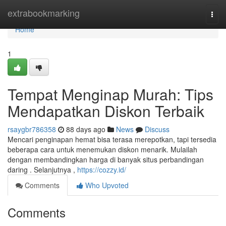
Home
extrabookmarking
Togg
navi
Home
1
Tempat Menginap Murah: Tips
Mendapatkan Diskon Terbaik
rsaygbr786358
88 days ago
News
Discuss
Mencari penginapan hemat bisa terasa merepotkan, tapi tersedia
beberapa cara untuk menemukan diskon menarik. Mulailah
dengan membandingkan harga di banyak situs perbandingan
daring . Selanjutnya ,
https://cozzy.id/
Comments
Who Upvoted
Comments