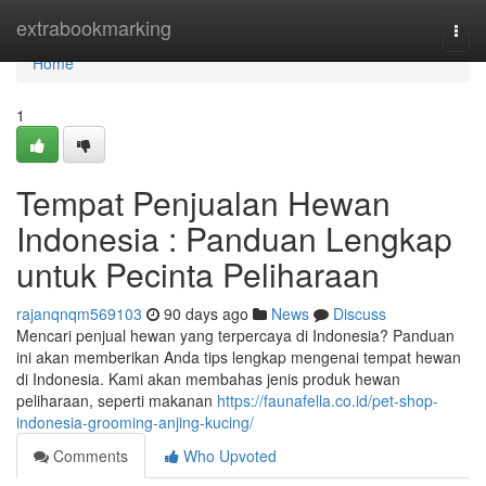
Home
extrabookmarking
Togg
navi
Home
1
Tempat Penjualan Hewan
Indonesia : Panduan Lengkap
untuk Pecinta Peliharaan
rajanqnqm569103
90 days ago
News
Discuss
Mencari penjual hewan yang terpercaya di Indonesia? Panduan
ini akan memberikan Anda tips lengkap mengenai tempat hewan
di Indonesia. Kami akan membahas jenis produk hewan
peliharaan, seperti makanan
https://faunafella.co.id/pet-shop-
indonesia-grooming-anjing-kucing/
Comments
Who Upvoted