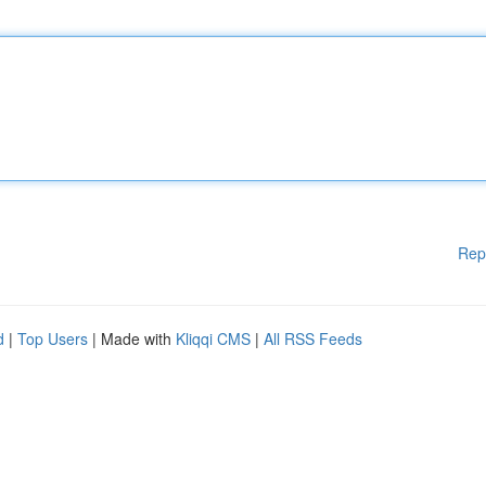
Rep
d
|
Top Users
| Made with
Kliqqi CMS
|
All RSS Feeds