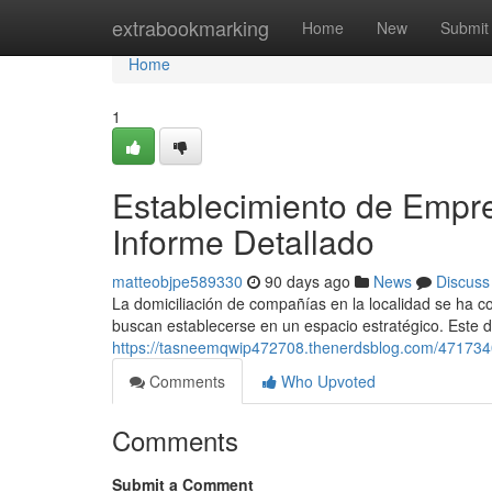
Home
extrabookmarking
Home
New
Submit
Home
1
Establecimiento de Empre
Informe Detallado
matteobjpe589330
90 days ago
News
Discuss
La domiciliación de compañías en la localidad se ha 
buscan establecerse en un espacio estratégico. Este 
https://tasneemqwip472708.thenerdsblog.com/47173408
Comments
Who Upvoted
Comments
Submit a Comment