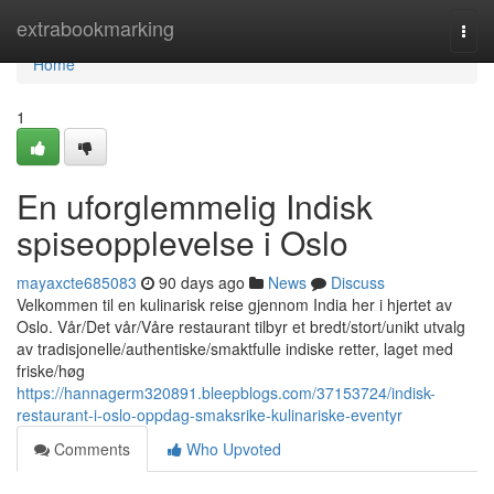
Home
extrabookmarking
Togg
navi
Home
1
En uforglemmelig Indisk
spiseopplevelse i Oslo
mayaxcte685083
90 days ago
News
Discuss
Velkommen til en kulinarisk reise gjennom India her i hjertet av
Oslo. Vår/Det vår/Våre restaurant tilbyr et bredt/stort/unikt utvalg
av tradisjonelle/authentiske/smaktfulle indiske retter, laget med
friske/høg
https://hannagerm320891.bleepblogs.com/37153724/indisk-
restaurant-i-oslo-oppdag-smaksrike-kulinariske-eventyr
Comments
Who Upvoted