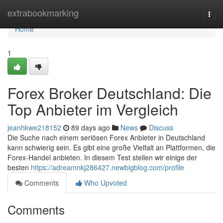
Home
extrabookmarking
Togg
navi
Home
1
Forex Broker Deutschland: Die
Top Anbieter im Vergleich
jeanhkwe218152
89 days ago
News
Discuss
Die Suche nach einem seriösen Forex Anbieter in Deutschland
kann schwierig sein. Es gibt eine große Vielfalt an Plattformen, die
Forex-Handel anbieten. In diesem Test stellen wir einige der
besten
https://adreamnkj286427.newbigblog.com/profile
Comments
Who Upvoted
Comments