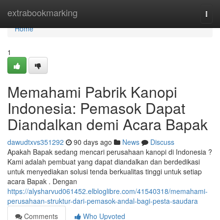
Home
extrabookmarking
Togg
navi
Home
1
Memahami Pabrik Kanopi
Indonesia: Pemasok Dapat
Diandalkan demi Acara Bapak
dawudtxvs351292
90 days ago
News
Discuss
Apakah Bapak sedang mencari perusahaan kanopi di Indonesia ?
Kami adalah pembuat yang dapat diandalkan dan berdedikasi
untuk menyediakan solusi tenda berkualitas tinggi untuk setiap
acara Bapak . Dengan
https://alysharvud061452.elbloglibre.com/41540318/memahami-
perusahaan-struktur-dari-pemasok-andal-bagi-pesta-saudara
Comments
Who Upvoted