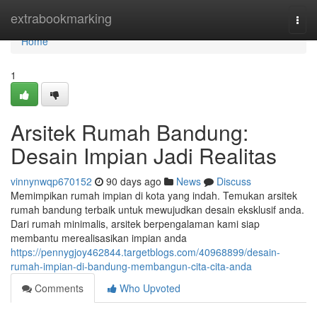
Home
extrabookmarking
Togg
navi
Home
1
Arsitek Rumah Bandung:
Desain Impian Jadi Realitas
vinnynwqp670152
90 days ago
News
Discuss
Memimpikan rumah impian di kota yang indah. Temukan arsitek
rumah bandung terbaik untuk mewujudkan desain eksklusif anda.
Dari rumah minimalis, arsitek berpengalaman kami siap
membantu merealisasikan impian anda
https://pennygjoy462844.targetblogs.com/40968899/desain-
rumah-impian-di-bandung-membangun-cita-cita-anda
Comments
Who Upvoted