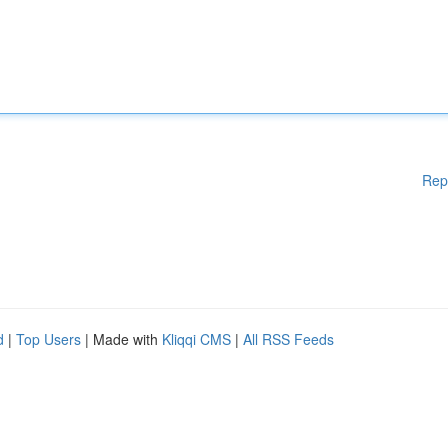
Rep
d
|
Top Users
| Made with
Kliqqi CMS
|
All RSS Feeds