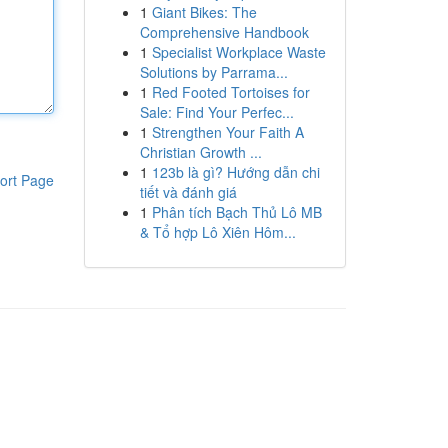
1
Giant Bikes: The
Comprehensive Handbook
1
Specialist Workplace Waste
Solutions by Parrama...
1
Red Footed Tortoises for
Sale: Find Your Perfec...
1
Strengthen Your Faith A
Christian Growth ...
1
123b là gì? Hướng dẫn chi
ort Page
tiết và đánh giá
1
Phân tích Bạch Thủ Lô MB
& Tổ hợp Lô Xiên Hôm...