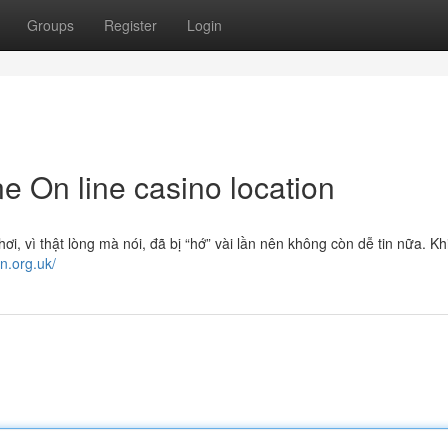
Groups
Register
Login
ne On line casino location
ơi, vì thật lòng mà nói, đã bị “hớ” vài lần nên không còn dễ tin nữa. K
n.org.uk/