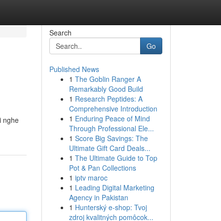
Search
Go
Published News
1
The Goblin Ranger A
Remarkably Good Build
1
Research Peptides: A
Comprehensive Introduction
1
Enduring Peace of Mind
hi nghe
Through Professional Ele...
1
Score Big Savings: The
Ultimate Gift Card Deals...
1
The Ultimate Guide to Top
Pot & Pan Collections
1
iptv maroc
1
Leading Digital Marketing
Agency in Pakistan
1
Hunterský e-shop: Tvoj
zdroj kvalitných pomôcok...