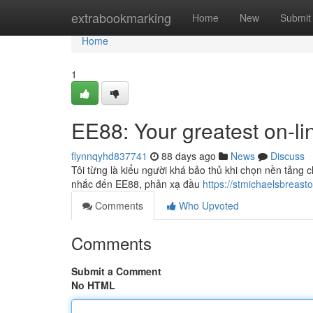
Home
extrabookmarking
Home
New
Submit
Home
1
EE88: Your greatest on-li
flynnqyhd837741
88 days ago
News
Discuss
Tôi từng là kiểu người khá bảo thủ khi chọn nền tảng ch
nhắc đến EE88, phản xạ đầu
https://stmichaelsbreasto
Comments
Who Upvoted
Comments
Submit a Comment
No HTML