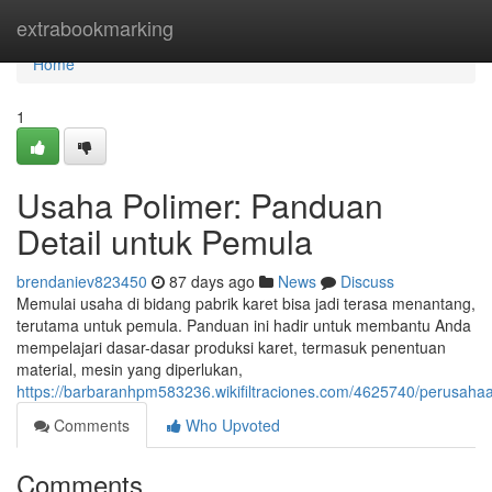
Home
extrabookmarking
Home
1
Usaha Polimer: Panduan
Detail untuk Pemula
brendaniev823450
87 days ago
News
Discuss
Memulai usaha di bidang pabrik karet bisa jadi terasa menantang,
terutama untuk pemula. Panduan ini hadir untuk membantu Anda
mempelajari dasar-dasar produksi karet, termasuk penentuan
material, mesin yang diperlukan,
https://barbaranhpm583236.wikifiltraciones.com/4625740/perusah
Comments
Who Upvoted
Comments