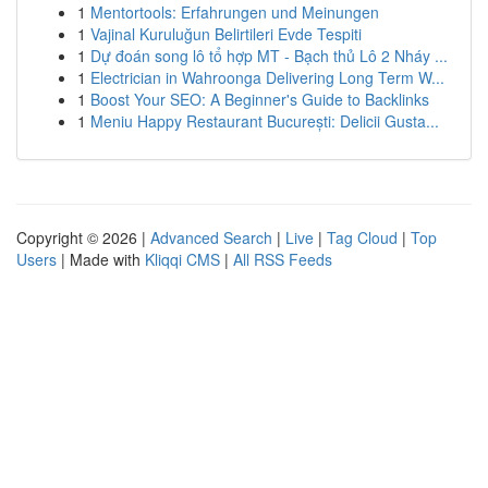
1
Mentortools: Erfahrungen und Meinungen
1
Vajinal Kuruluğun Belirtileri Evde Tespiti
1
Dự đoán song lô tổ hợp MT - Bạch thủ Lô 2 Nháy ...
1
Electrician in Wahroonga Delivering Long Term W...
1
Boost Your SEO: A Beginner's Guide to Backlinks
1
Meniu Happy Restaurant București: Delicii Gusta...
Copyright © 2026 |
Advanced Search
|
Live
|
Tag Cloud
|
Top
Users
| Made with
Kliqqi CMS
|
All RSS Feeds