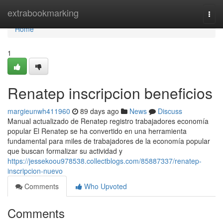
Home
extrabookmarking
Togg
navi
Home
1
Renatep inscripcion beneficios
margieunwh411960
89 days ago
News
Discuss
Manual actualizado de Renatep registro trabajadores economía
popular El Renatep se ha convertido en una herramienta
fundamental para miles de trabajadores de la economía popular
que buscan formalizar su actividad y
https://jessekoou978538.collectblogs.com/85887337/renatep-
inscripcion-nuevo
Comments
Who Upvoted
Comments