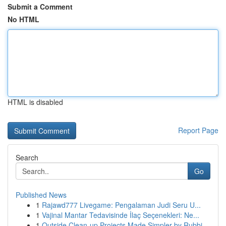
Submit a Comment
No HTML
HTML is disabled
Report Page
Search
Go
Published News
1
Rajawd777 Livegame: Pengalaman Judi Seru U...
1
Vajinal Mantar Tedavisinde İlaç Seçenekleri: Ne...
1
Outside Clean-up Projects Made Simpler by Rubbi...