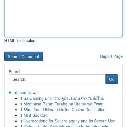
HTML is disabled
Report Page
Search
Go
Published News
1
Sa Gaming บาคาร่า: คู่มือเริ่มต้นสำหรับมือใหม่
1
Mombasa Raha: Furaha na Utamu wa Pwani
1
88m: Your Ultimate Online Casino Destination
1
Mint Sục Cặc
1
Hydrocodone for Severe agony and Its Secure Use
1
Divine Treats: Your Introduction to Adaptogenic...