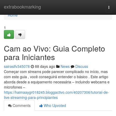
Home
extrabookmarking
Togg
navi
Home
1
Cam ao Vivo: Guia Completo
para Iniciantes
sairasifv345078
88 days ago
News
Discuss
Começar com streams pode parecer complicado no início, mas
com este guia , você conseguirá entender o básico . Este artigo
aborda desde a equipamento necessária – incluindo webcams e
microfones –
https://haimaaygr018245.bloggactivo.com/40207306/tutorial-de-
live-streaming-para-principiantes
Comments
Who Upvoted