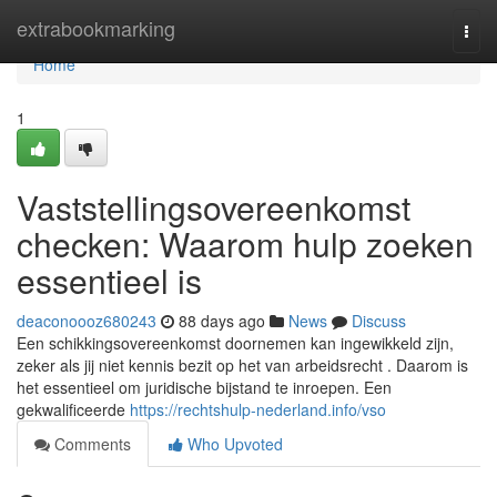
Home
extrabookmarking
Togg
navi
Home
1
Vaststellingsovereenkomst
checken: Waarom hulp zoeken
essentieel is
deaconoooz680243
88 days ago
News
Discuss
Een schikkingsovereenkomst doornemen kan ingewikkeld zijn,
zeker als jij niet kennis bezit op het van arbeidsrecht . Daarom is
het essentieel om juridische bijstand te inroepen. Een
gekwalificeerde
https://rechtshulp-nederland.info/vso
Comments
Who Upvoted