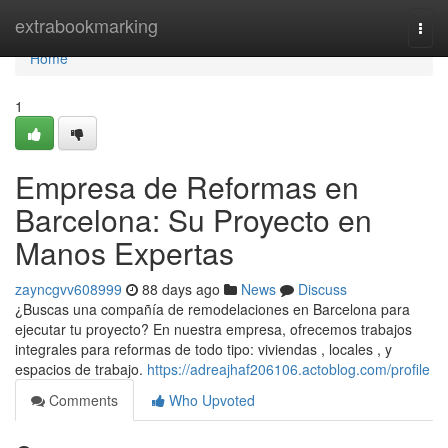
Home
extrabookmarking
Togg
navi
Home
1
Empresa de Reformas en
Barcelona: Su Proyecto en
Manos Expertas
zayncgvv608999
88 days ago
News
Discuss
¿Buscas una compañía de remodelaciones en Barcelona para
ejecutar tu proyecto? En nuestra empresa, ofrecemos trabajos
integrales para reformas de todo tipo: viviendas , locales , y
espacios de trabajo.
https://adreajhaf206106.actoblog.com/profile
Comments
Who Upvoted