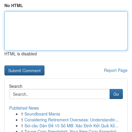
No HTML
HTML is disabled
Report Page
Search
Go
Published News
1
Soundboard Mania
1
Considering Retirement Overseas: Understandin...
1
Soi cầu Dàn Đề 10 Số MB: Xác Định Kết Quả Xổ...
1
Taupe Crop Sweatshirt: Your New Cozy Essential