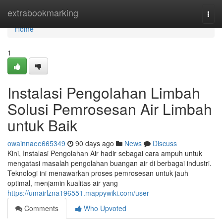
Home
extrabookmarking
Togg
navi
Home
1
Instalasi Pengolahan Limbah
Solusi Pemrosesan Air Limbah
untuk Baik
owainnaee665349
90 days ago
News
Discuss
Kini, Instalasi Pengolahan Air hadir sebagai cara ampuh untuk
mengatasi masalah pengolahan buangan air di berbagai industri.
Teknologi ini menawarkan proses pemrosesan untuk jauh
optimal, menjamin kualitas air yang
https://umairlzna196551.mappywiki.com/user
Comments
Who Upvoted