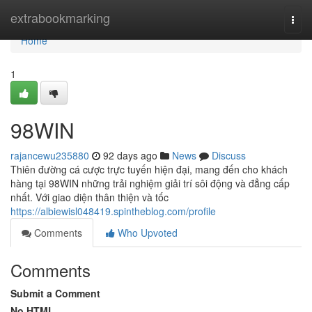
Home
extrabookmarking
Togg
navi
Home
1
98WIN
rajancewu235880
92 days ago
News
Discuss
Thiên đường cá cược trực tuyến hiện đại, mang đến cho khách
hàng tại 98WIN những trải nghiệm giải trí sôi động và đẳng cấp
nhất. Với giao diện thân thiện và tốc
https://albiewisl048419.spintheblog.com/profile
Comments
Who Upvoted
Comments
Submit a Comment
No HTML