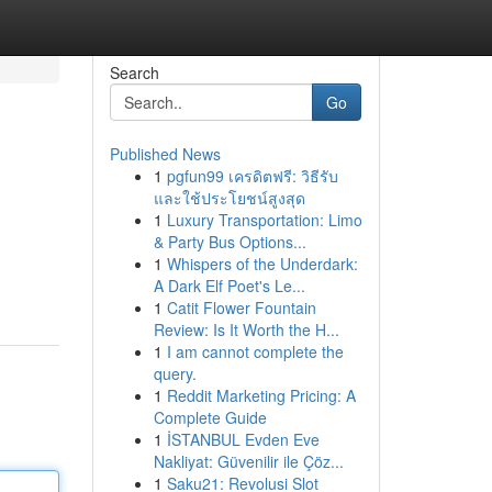
Search
Go
Published News
1
pgfun99 เครดิตฟรี: วิธีรับ
และใช้ประโยชน์สูงสุด
1
Luxury Transportation: Limo
& Party Bus Options...
1
Whispers of the Underdark:
A Dark Elf Poet's Le...
1
Catit Flower Fountain
Review: Is It Worth the H...
1
I am cannot complete the
query.
1
Reddit Marketing Pricing: A
Complete Guide
1
İSTANBUL Evden Eve
Nakliyat: Güvenilir ile Çöz...
1
Saku21: Revolusi Slot