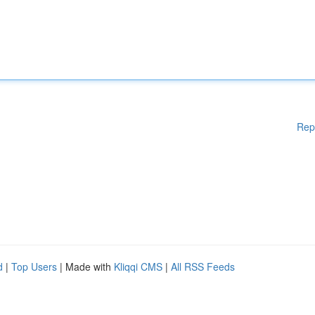
Rep
d
|
Top Users
| Made with
Kliqqi CMS
|
All RSS Feeds