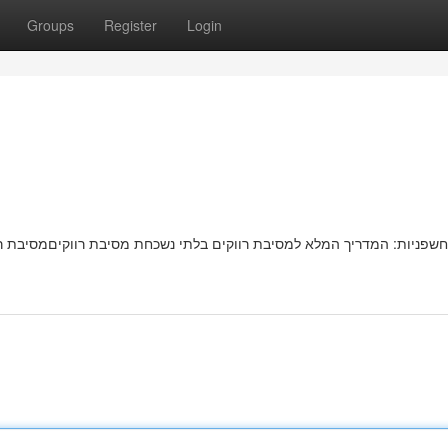
Groups
Register
Login
חשפניות: המדריך המלא למסיבת רווקים בלתי נשכחת מסיבת רווקיםמסיבת ר