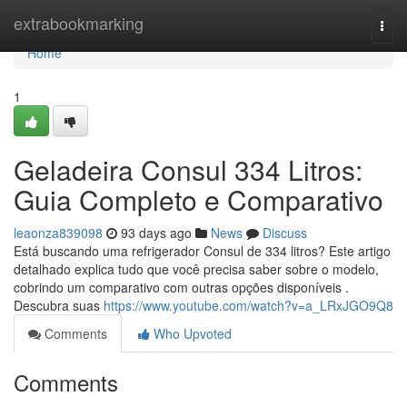
Home
extrabookmarking
Togg
navi
Home
1
Geladeira Consul 334 Litros:
Guia Completo e Comparativo
leaonza839098
93 days ago
News
Discuss
Está buscando uma refrigerador Consul de 334 litros? Este artigo
detalhado explica tudo que você precisa saber sobre o modelo,
cobrindo um comparativo com outras opções disponíveis .
Descubra suas
https://www.youtube.com/watch?v=a_LRxJGO9Q8
Comments
Who Upvoted
Comments