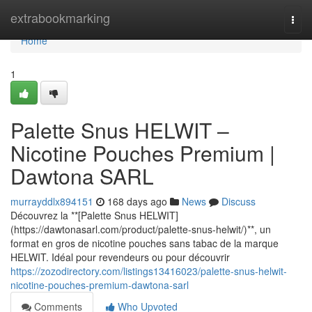
Home
extrabookmarking
Togg
navi
Home
1
Palette Snus HELWIT –
Nicotine Pouches Premium |
Dawtona SARL
murrayddlx894151
168 days ago
News
Discuss
Découvrez la **[Palette Snus HELWIT]
(https://dawtonasarl.com/product/palette-snus-helwit/)**, un
format en gros de nicotine pouches sans tabac de la marque
HELWIT. Idéal pour revendeurs ou pour découvrir
https://zozodirectory.com/listings13416023/palette-snus-helwit-
nicotine-pouches-premium-dawtona-sarl
Comments
Who Upvoted