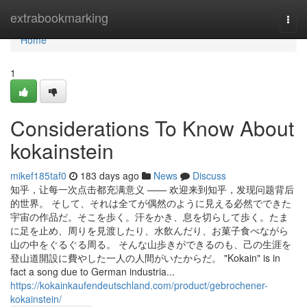
Home
extrabookmarking
Togg
navi
Home
1
Considerations To Know About
kokainstein
mikef185taf0
183 days ago
News
Discuss
知乎，让每一次点击都充满意义 —— 欢迎来到知乎，发现问题背后
的世界。 そして、それは全てが偶然のように見える必然でできた
宇宙の作品だ。そこを歩く。汗をかき、息を切らして歩く。たま
に足を止め、周りを見渡したり、水飲んだり、お菓子食べながら
山の中をぐるぐる周る。 そんな山歩きができるのも、己の生涯を
登山道開設に費やした一人の人間がいたからだ。 "Kokain" is in
fact a song due to German industria...
https://kokainkaufendeutschland.com/product/gebrochener-
kokainstein/