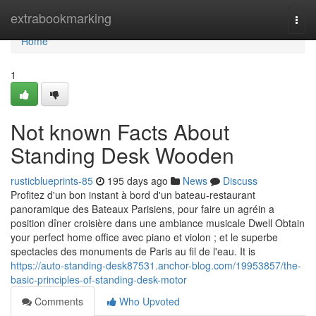
Home
extrabookmarking
Togg
navi
Home
1
Not known Facts About
Standing Desk Wooden
rusticblueprints-85
195 days ago
News
Discuss
Profitez d'un bon instant à bord d'un bateau-restaurant
panoramique des Bateaux Parisiens, pour faire un agréin a
position dîner croisière dans une ambiance musicale Dwell Obtain
your perfect home office avec piano et violon ; et le superbe
spectacles des monuments de Paris au fil de l'eau. It is
https://auto-standing-desk87531.anchor-blog.com/19953857/the-
basic-principles-of-standing-desk-motor
Comments
Who Upvoted