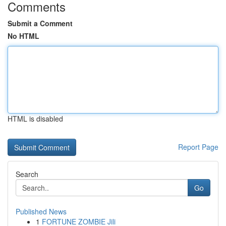
Comments
Submit a Comment
No HTML
HTML is disabled
Report Page
Search
Go
Published News
1
FORTUNE ZOMBIE Jili