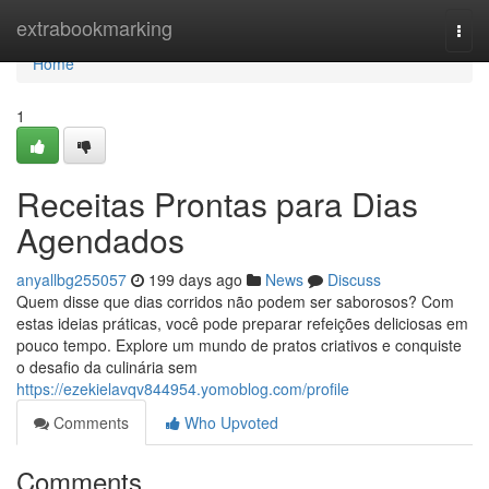
Home
extrabookmarking
Togg
navi
Home
1
Receitas Prontas para Dias
Agendados
anyallbg255057
199 days ago
News
Discuss
Quem disse que dias corridos não podem ser saborosos? Com
estas ideias práticas, você pode preparar refeições deliciosas em
pouco tempo. Explore um mundo de pratos criativos e conquiste
o desafio da culinária sem
https://ezekielavqv844954.yomoblog.com/profile
Comments
Who Upvoted
Comments