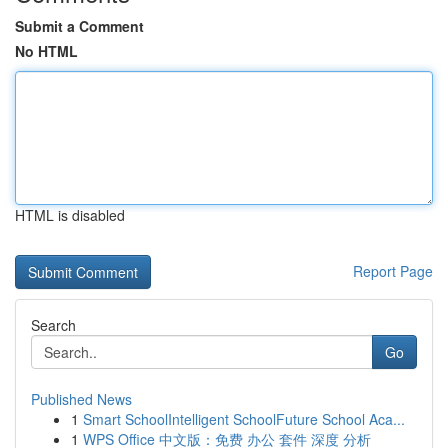
Submit a Comment
No HTML
HTML is disabled
Report Page
Search
Go
Published News
1
Smart SchoolIntelligent SchoolFuture School Aca...
1
WPS Office 中文版：免费 办公 套件 深度 分析