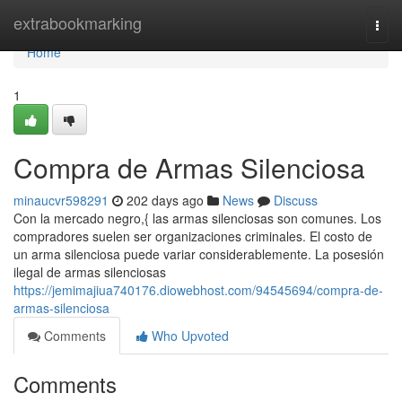
Home
extrabookmarking
Togg
navi
Home
1
Compra de Armas Silenciosa
minaucvr598291
202 days ago
News
Discuss
Con la mercado negro,{ las armas silenciosas son comunes. Los
compradores suelen ser organizaciones criminales. El costo de
un arma silenciosa puede variar considerablemente. La posesión
ilegal de armas silenciosas
https://jemimajiua740176.diowebhost.com/94545694/compra-de-
armas-silenciosa
Comments
Who Upvoted
Comments