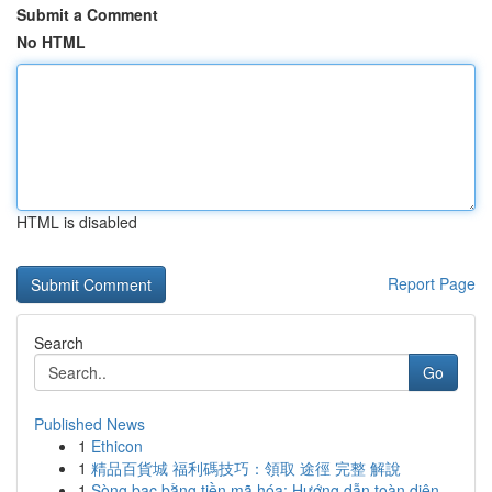
Submit a Comment
No HTML
HTML is disabled
Report Page
Search
Go
Published News
1
Ethicon
1
精品百貨城 福利碼技巧：領取 途徑 完整 解說
1
Sòng bạc bằng tiền mã hóa: Hướng dẫn toàn diện