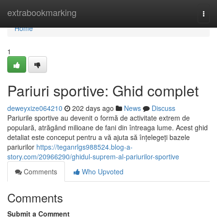
Home
extrabookmarking
Togg
navi
Home
1
Pariuri sportive: Ghid complet
deweyxize064210
202 days ago
News
Discuss
Pariurile sportive au devenit o formă de activitate extrem de
populară, atrăgând milioane de fani din întreaga lume. Acest ghid
detaliat este conceput pentru a vă ajuta să înțelegeți bazele
pariurilor
https://teganrlgs988524.blog-a-
story.com/20966290/ghidul-suprem-al-pariurilor-sportive
Comments
Who Upvoted
Comments
Submit a Comment