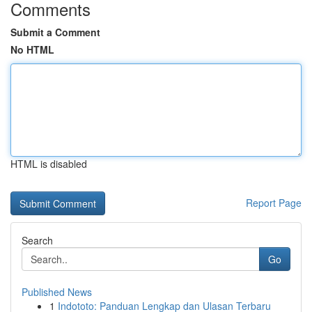
Comments
Submit a Comment
No HTML
HTML is disabled
Report Page
Search
Go
Published News
1
Indototo: Panduan Lengkap dan Ulasan Terbaru