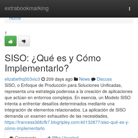
Home
extrabookmarking
Togg
navi
Home
1
SISO: ¿Qué es y Cómo
Implementarlo?
elizabethq503viu3
209 days ago
News
Discuss
SISO, o Enfoque de Producción para Soluciones Unificadas,
representa una estrategia poderosa a la creación de aplicaciones
que actúan en entornos complejos. En esencia, un Modelo SISO
intenta a enfrentar desafíos determinados mediante una
integración de elementos relacionados. La aplicación de SISO
demanda un examen exhaustivo de las necesidades,
https://francess368zfk7.blogripley.com/40132877/siso-qué-es-y-
cómo-implementarlo
Comments
Who Upvoted