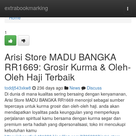
Home
extrabookmarking
Togg
navi
Home
1
Arisi Store MADU BANGKA
RR1669: Grosir Kurma & Oleh-
Oleh Haji Terbaik
toddj543xkw8
236 days ago
News
Discuss
Di dunia di mana kualitas sering bersaing dengan kenyamanan,
Arisi Store MADU BANGKA RR1669 menonjol sebagai sumber
tepercaya untuk kurma grosir dan oleh-oleh haji. anda akan
mendapatkan loyalitas pada keunggulan yang memperkaya
perjalanan spiritual kamu bersama dengan kurma segar dan
premium serta hadiah yang dipersonalisasi, toko ini mencukupi
kebutuhan kamu