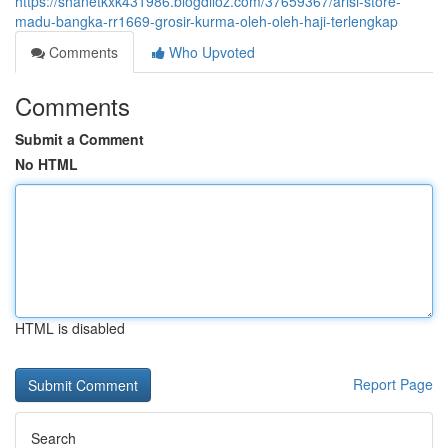
https://shanetkxk431986.blogdiloz.com/37659367/arisi-store-
madu-bangka-rr1669-grosir-kurma-oleh-oleh-haji-terlengkap
Comments
Who Upvoted
Comments
Submit a Comment
No HTML
HTML is disabled
Report Page
Search