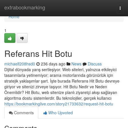
Home
extrabookmarking
Togg
navi
Home
1
Referans Hit Botu
michaelf208hsd0
236 days ago
News
Discuss
Dijital dünyada yarış sertleşiyor. Web siteleri, yalnızca etkileyici
tasarımlarla yetinemiyor; arama motorlarında görünürlük için
stratejik yaklaşımlar şart. İşte burada Referans Hit Botu devreye
giriyor ve sitenizi zirveye taşıyor. Hit Botu Nedir ve Neden
Önemlidir? Hit Botu, web sitenize planlı ziyaretçi akışı sağlayan
algoritma dostu sistemlerdir. Bu teknolojiler, gerçek kullanıcı
https://bookmarkinglive.com/story21733632/request-hit-botu
Comments
Who Upvoted
Comments