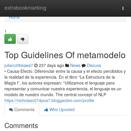
Home
extrabookmarking
Togg
navi
Home
1
Top Guidelines Of metamodelo
julianc084qwa7
237 days ago
News
Discuss
• Causa-Efecto: Diferenciar entre la causa y el efecto percibidos y
la realidad de la experiencia. En el libro “La Estructura de la
Magia I”, los autores expresan: “Utilizamos el lenguaje para
representar y comunicar nuestra experiencia, el lenguaje es un
modelo de nuestro mundo. The central concept of NLP
https://nicholasc074pva7.bloggactivo.com/profile
Comments
Who Upvoted
Comments