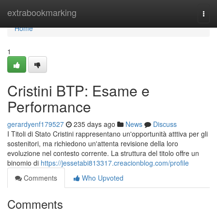
Home
extrabookmarking
Togg
navi
Home
1
Cristini BTP: Esame e
Performance
gerardyenf179527
235 days ago
News
Discuss
I Titoli di Stato Cristini rappresentano un'opportunità atttiva per gli
sostenitori, ma richiedono un'attenta revisione della loro
evoluzione nel contesto corrente. La struttura del titolo offre un
binomio di
https://jessetabi813317.creacionblog.com/profile
Comments
Who Upvoted
Comments