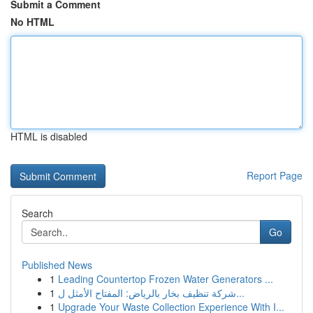
Submit a Comment
No HTML
HTML is disabled
Report Page
Search
Go
Published News
1
Leading Countertop Frozen Water Generators ...
1
شركة تنظيف بخار بالرياض: المفتاح الأمثل ل...
1
Upgrade Your Waste Collection Experience With I...