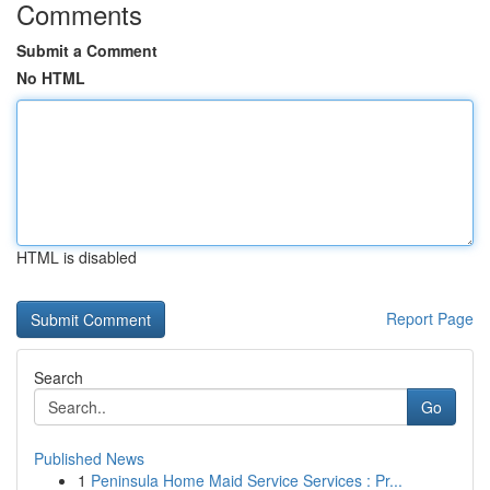
Comments
Submit a Comment
No HTML
HTML is disabled
Report Page
Search
Go
Published News
1
Peninsula Home Maid Service Services : Pr...