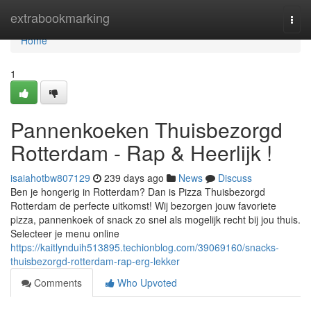
Home
extrabookmarking
Togg
navi
Home
1
Pannenkoeken Thuisbezorgd
Rotterdam - Rap & Heerlijk !
isaiahotbw807129
239 days ago
News
Discuss
Ben je hongerig in Rotterdam? Dan is Pizza Thuisbezorgd
Rotterdam de perfecte uitkomst! Wij bezorgen jouw favoriete
pizza, pannenkoek of snack zo snel als mogelijk recht bij jou thuis.
Selecteer je menu online
https://kaitlynduih513895.techionblog.com/39069160/snacks-
thuisbezorgd-rotterdam-rap-erg-lekker
Comments
Who Upvoted