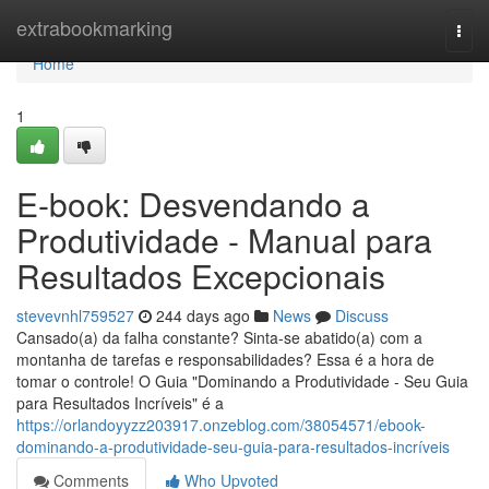
Home
extrabookmarking
Togg
navi
Home
1
E-book: Desvendando a
Produtividade - Manual para
Resultados Excepcionais
stevevnhl759527
244 days ago
News
Discuss
Cansado(a) da falha constante? Sinta-se abatido(a) com a
montanha de tarefas e responsabilidades? Essa é a hora de
tomar o controle! O Guia "Dominando a Produtividade - Seu Guia
para Resultados Incríveis" é a
https://orlandoyyzz203917.onzeblog.com/38054571/ebook-
dominando-a-produtividade-seu-guia-para-resultados-incríveis
Comments
Who Upvoted