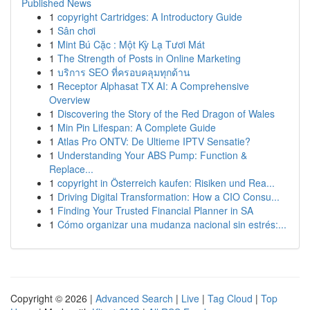
Published News
1
copyright Cartridges: A Introductory Guide
1
Sân chơi
1
Mint Bú Cặc : Một Kỳ Lạ Tươi Mát
1
The Strength of Posts in Online Marketing
1
บริการ SEO ที่ครอบคลุมทุกด้าน
1
Receptor Alphasat TX AI: A Comprehensive
Overview
1
Discovering the Story of the Red Dragon of Wales
1
Min Pin Lifespan: A Complete Guide
1
Atlas Pro ONTV: De Ultieme IPTV Sensatie?
1
Understanding Your ABS Pump: Function &
Replace...
1
copyright in Österreich kaufen: Risiken und Rea...
1
Driving Digital Transformation: How a CIO Consu...
1
Finding Your Trusted Financial Planner in SA
1
Cómo organizar una mudanza nacional sin estrés:...
Copyright © 2026 |
Advanced Search
|
Live
|
Tag Cloud
|
Top