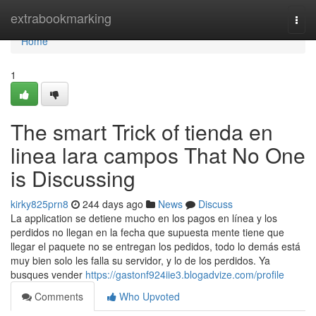
Home
extrabookmarking
Togg
navi
Home
1
The smart Trick of tienda en
linea lara campos That No One
is Discussing
kirky825prn8
244 days ago
News
Discuss
La application se detiene mucho en los pagos en línea y los
perdidos no llegan en la fecha que supuesta mente tiene que
llegar el paquete no se entregan los pedidos, todo lo demás está
muy bien solo les falla su servidor, y lo de los perdidos. Ya
busques vender
https://gastonf924iie3.blogadvize.com/profile
Comments
Who Upvoted