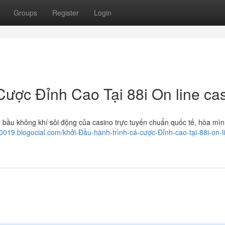
Groups
Register
Login
ược Đỉnh Cao Tại 88i On line ca
ởng bầu không khí sôi động của casino trực tuyến chuẩn quốc tế, hòa mì
0019.blogocial.com/khởi-Đầu-hành-trình-cá-cược-Đỉnh-cao-tại-88i-on-l