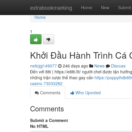
Home
extrabookmarking
Home
New
Submit
Home
1
Khởi Đầu Hành Trình Cá C
neilcjgj149077
246 days ago
News
Discuss
Đến với 88i | https://e88i.fit/ người chơi được tận hư
những trận cược thể thao gay cấn
https://poppyihdb85
casino-73033282
Comments
Who Upvoted
Comments
Submit a Comment
No HTML