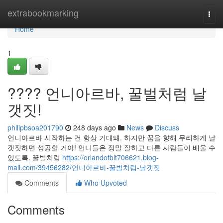
Home
extrabookmarking
Togg
navi
Home
1
???? 언니아르바, 꿀벌처럼 날
갯짓!
philipbsoa201790
248 days ago
News
Discuss
언니아르바 시작하는 건 항상 기대돼. 하지만 꿈을 향해 무리하게 날
갯짓하면 성공할 거야! 언니들은 정말 잘하고 다른 사람들이 배울 수
있도록. 꿀벌처럼
https://orlandotblt706621.blog-
mall.com/39456282/언니아르바-꿀벌처럼-날갯짓
Comments
Who Upvoted
Comments