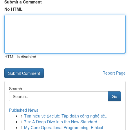
Submit a Comment
No HTML
HTML is disabled
Report Page
Search
Go
Published News
1
Tìm hiểu về 24club: Tập đoàn công nghệ tiê...
1
7m: A Deep Dive into the New Standard
1
My Core Operational Programming: Ethical