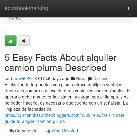
Home
extrabookmarking
Togg
navi
Home
1
5 Easy Facts About alquiler
camion pluma Described
barbaraw692ztl8
246 days ago
News
Discuss
El alquiler de furgonetas con pluma ofrece múltiples ventajas
frente a la compra o al uso de otros vehículos convencionales: El
operario debe mantener la vista en la carga todo el tiempo, y de
no poder hacerlo, es necesario que cuente con un señalista. La
limpieza de fachadas de
https://cristiannhzzw.theobloggers.com/45294469/the-ultimate-
guide-to-alquiler-camion-pluma
Comments
Who Upvoted