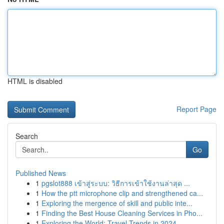
HTML is disabled
Report Page
Search
Go
Published News
1
pgslot888 เข้าสู่ระบบ: วิธีการเข้าใช้งานล่าสุด ...
1
How the ptt microphone clip and strengthened ca...
1
Exploring the mergence of skill and public inte...
1
Finding the Best House Cleaning Services in Pho...
1
Exploring the World: Travel Trends in 2024