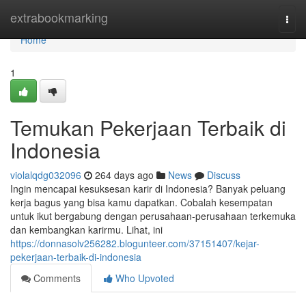
Home
extrabookmarking
Togg
navi
Home
1
Temukan Pekerjaan Terbaik di
Indonesia
violalqdg032096
264 days ago
News
Discuss
Ingin mencapai kesuksesan karir di Indonesia? Banyak peluang
kerja bagus yang bisa kamu dapatkan. Cobalah kesempatan
untuk ikut bergabung dengan perusahaan-perusahaan terkemuka
dan kembangkan karirmu. Lihat, ini
https://donnasolv256282.blogunteer.com/37151407/kejar-
pekerjaan-terbaik-di-indonesia
Comments
Who Upvoted