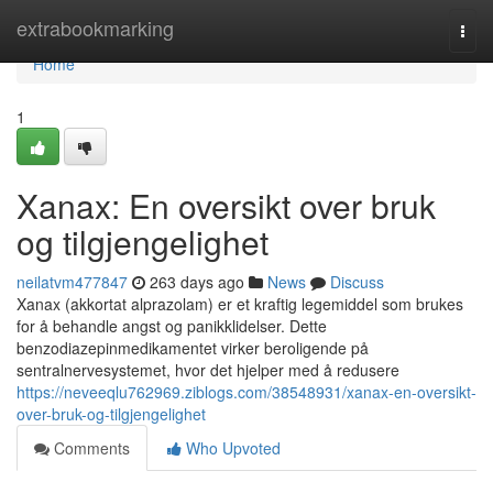
Home
extrabookmarking
Togg
navi
Home
1
Xanax: En oversikt over bruk
og tilgjengelighet
neilatvm477847
263 days ago
News
Discuss
Xanax (akkortat alprazolam) er et kraftig legemiddel som brukes
for å behandle angst og panikklidelser. Dette
benzodiazepinmedikamentet virker beroligende på
sentralnervesystemet, hvor det hjelper med å redusere
https://neveeqlu762969.ziblogs.com/38548931/xanax-en-oversikt-
over-bruk-og-tilgjengelighet
Comments
Who Upvoted