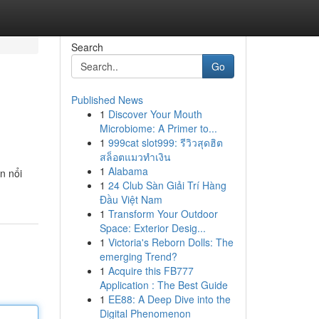
Search
Go
Published News
1
Discover Your Mouth
Microbiome: A Primer to...
1
999cat slot999: รีวิวสุดฮิต
สล็อตแมวทำเงิน
1
Alabama
n nổi
1
24 Club Sàn Giải Trí Hàng
Đầu Việt Nam
1
Transform Your Outdoor
Space: Exterior Desig...
1
Victoria's Reborn Dolls: The
emerging Trend?
1
Acquire this FB777
Application : The Best Guide
1
EE88: A Deep Dive into the
Digital Phenomenon