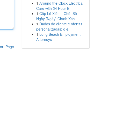
1
Around the Clock Electrical
Care with 24 Hour E...
1
Cặp Lô Xiên – Chốt Số
Ngày [Ngày] Chính Xác!
1
Dados do cliente e ofertas
personalizadas: o e...
1
Long Beach Employment
Attorneys
ort Page