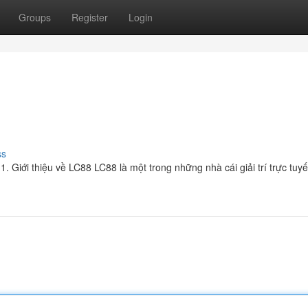
Groups
Register
Login
ss
. Giới thiệu về LC88 LC88 là một trong những nhà cái giải trí trực tuyế