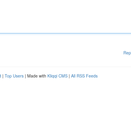
Rep
d
|
Top Users
| Made with
Kliqqi CMS
|
All RSS Feeds