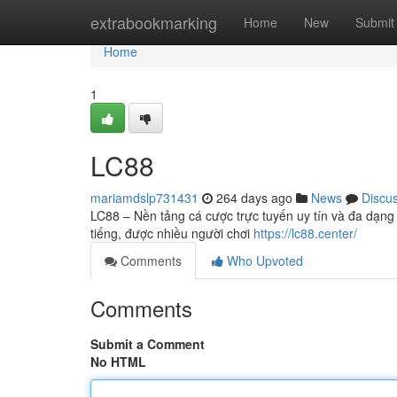
Home
extrabookmarking
Home
New
Submit
Home
1
LC88
mariamdslp731431
264 days ago
News
Discu
LC88 – Nền tảng cá cược trực tuyến uy tín và đa dạng 1
tiếng, được nhiều người chơi
https://lc88.center/
Comments
Who Upvoted
Comments
Submit a Comment
No HTML