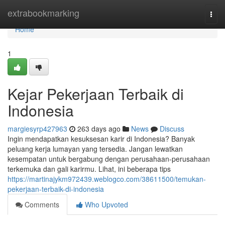
Home
extrabookmarking
Togg
navi
Home
1
Kejar Pekerjaan Terbaik di
Indonesia
margiesyrp427963
263 days ago
News
Discuss
Ingin mendapatkan kesuksesan karir di Indonesia? Banyak
peluang kerja lumayan yang tersedia. Jangan lewatkan
kesempatan untuk bergabung dengan perusahaan-perusahaan
terkemuka dan gali karirmu. Lihat, ini beberapa tips
https://martinajykm972439.weblogco.com/38611500/temukan-
pekerjaan-terbaik-di-indonesia
Comments
Who Upvoted